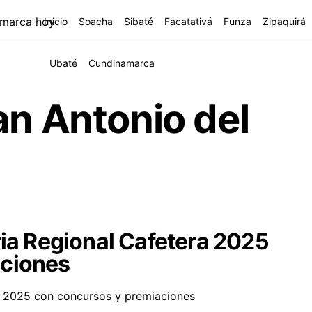
Inicio
Soacha
Sibaté
Facatativá
Funza
Zipaquirá
Ubaté
Cundinamarca
an Antonio del
ria Regional Cafetera 2025
aciones