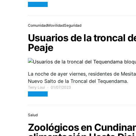
View Post
Comunidad
Movilidad
Seguridad
Usuarios de la troncal 
Peaje
La noche de ayer viernes, residentes de Mesita
Nuevo Salto de la Troncal del Tequendama.
Terry Loui
01/07/2023
View Post
Salud
Zoológicos en Cundina