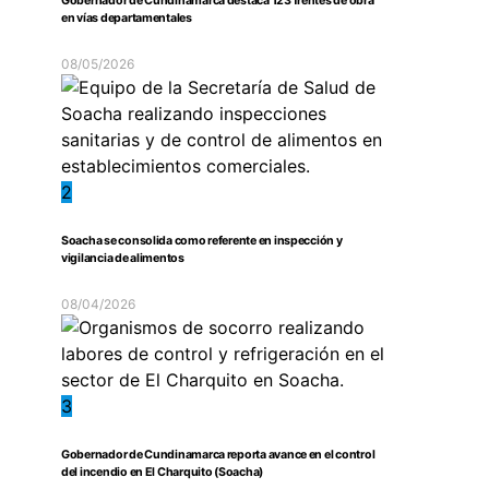
Gobernador de Cundinamarca destaca 123 frentes de obra
en vías departamentales
08/05/2026
2
Soacha se consolida como referente en inspección y
vigilancia de alimentos
08/04/2026
3
Gobernador de Cundinamarca reporta avance en el control
del incendio en El Charquito (Soacha)