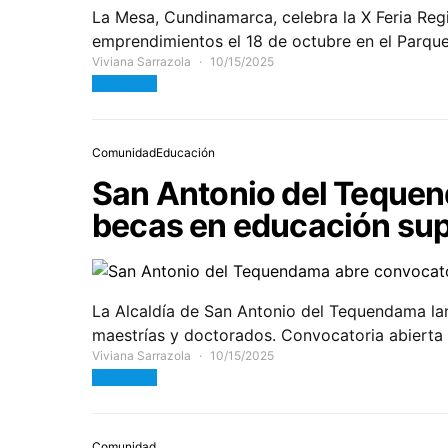
La Mesa, Cundinamarca, celebra la X Feria Re
emprendimientos el 18 de octubre en el Parque 
Viviana Sarrazola
10/15/2025
View Post
Comunidad
Educación
San Antonio del Tequen
becas en educación supe
La Alcaldía de San Antonio del Tequendama la
maestrías y doctorados. Convocatoria abierta 
Viviana Sarrazola
10/15/2025
View Post
Comunidad