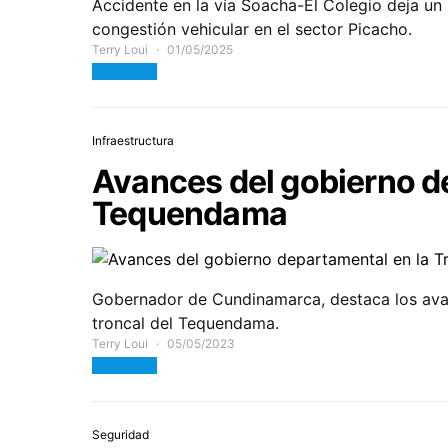
Accidente en la vía Soacha-El Colegio deja un 
congestión vehicular en el sector Picacho.
Terry Loui
01/05/2025
View Post
Infraestructura
Avances del gobierno de
Tequendama
Gobernador de Cundinamarca, destaca los ava
troncal del Tequendama.
Terry Loui
05/05/2023
View Post
Seguridad