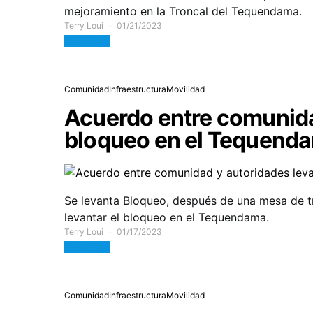
mejoramiento en la Troncal del Tequendama.
Terry Loui
01/21/2023
View Post
Comunidad
Infraestructura
Movilidad
Acuerdo entre comunida
bloqueo en el Tequend
Se levanta Bloqueo, después de una mesa de t
levantar el bloqueo en el Tequendama.
Terry Loui
01/17/2023
View Post
Comunidad
Infraestructura
Movilidad