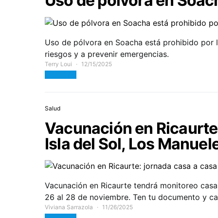
Uso de pólvora en Soach
Uso de pólvora en Soacha está prohibido por le
riesgos y a prevenir emergencias.
Terry Loui
12/15/2025
View Post
Salud
Vacunación en Ricaurte:
Isla del Sol, Los Manuele
Vacunación en Ricaurte tendrá monitoreo casa a
26 al 28 de noviembre. Ten tu documento y car
Viviana Sarrazola
11/26/2025
View Post