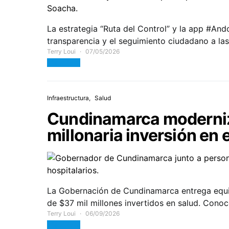
La estrategia “Ruta del Control” y la app #And
transparencia y el seguimiento ciudadano a las
Terry Loui
07/05/2026
View Post
Infraestructura
Salud
Cundinamarca moderniza
millonaria inversión en
La Gobernación de Cundinamarca entrega equi
de $37 mil millones invertidos en salud. Conoce
Terry Loui
06/09/2026
View Post