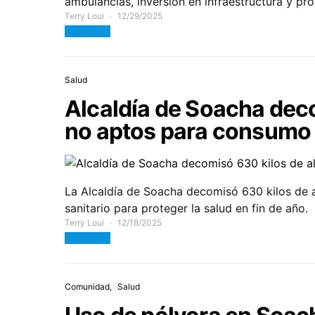
ambulancias, inversión en infraestructura y pr
Terry Loui
12/29/2025
View Post
Salud
Alcaldía de Soacha dec
no aptos para consumo
La Alcaldía de Soacha decomisó 630 kilos de 
sanitario para proteger la salud en fin de año.
Terry Loui
12/18/2025
View Post
Comunidad
Salud