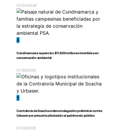
07/30/2026
4
Cundinamarca supera los $11.800 millones invertidos en
conservación ambiental
07/29/2026
5
Contraloría de Soacha ordena indagación preliminar contra
Urbaser por presunta afectación al patrimonio público
07/29/2026