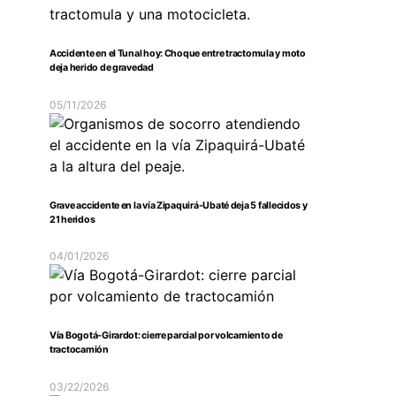
Accidente en el Tunal hoy: Choque entre tractomula y moto
deja herido de gravedad
05/11/2026
Grave accidente en la vía Zipaquirá-Ubaté deja 5 fallecidos y
21 heridos
04/01/2026
Vía Bogotá-Girardot: cierre parcial por volcamiento de
tractocamión
03/22/2026