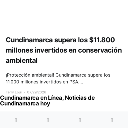
Medio ambiente
Cundinamarca supera los $11.800
millones invertidos en conservación
ambiental
¡Protección ambiental! Cundinamarca supera los
11.000 millones invertidos en PSA,…
Terry Loui
07/29/2026
Cundinamarca en Línea, Noticias de
Cundinamarca hoy
Soacha
Sibaté
Zipaquirá
Chía
Facatativá
Funza
Fusagasugá
Girardot
Villeta
Ubaté
Designed & Developed by
Code Supply Co.