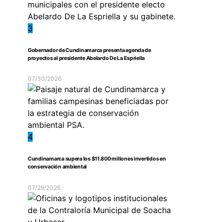
3
Gobernador de Cundinamarca presenta agenda de
proyectos al presidente Abelardo De La Espriella
07/30/2026
4
Cundinamarca supera los $11.800 millones invertidos en
conservación ambiental
07/29/2026