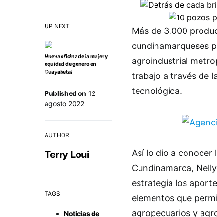
UP NEXT
Más de 3.000 produc
cundinamarqueses pa
Nueva oficina de la mujer y
agroindustrial metro
equidad de género en
Guayabetal
trabajo a través de la
tecnológica.
Published on
12
agosto 2022
AUTHOR
Así lo dio a conocer 
Terry Loui
Cundinamarca, Nelly 
estrategia los aport
TAGS
elementos que permit
agropecuarios y agro
Noticias de