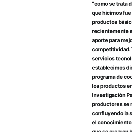
“como se trata d
que hicimos fue 
productos básico
recientemente 
aporte para mejo
competitividad.
servicios tecno
establecimos die
programa de coop
los productos en
Investigación Pa
productores se 
confluyendo la s
el conocimiento
que se crearon h