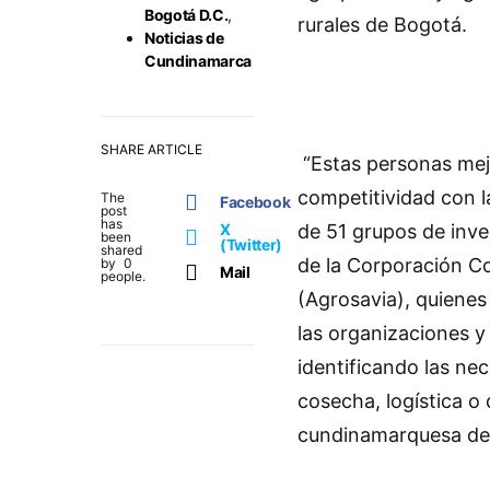
Bogotá D.C.
,
rurales de Bogotá.
Noticias de
Cundinamarca
SHARE ARTICLE
“Estas personas mej
competitividad con l
The
Facebook
post
has
X
de 51 grupos de inve
been
(Twitter)
shared
de la Corporación C
by
0
Mail
people.
(Agrosavia), quienes
las organizaciones y 
identificando las nec
cosecha, logística o 
cundinamarquesa de