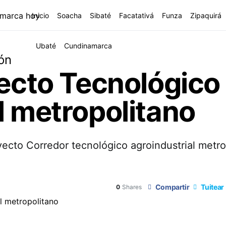
Inicio
Soacha
Sibaté
Facatativá
Funza
Zipaquirá
Ubaté
Cundinamarca
ón
yecto Tecnológico
l metropolitano
cto Corredor tecnológico agroindustrial metrop
Compartir
Tuitear
0
Shares