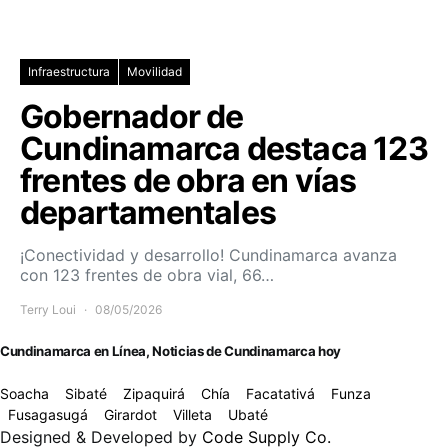
Infraestructura
Movilidad
Gobernador de
Cundinamarca destaca 123
frentes de obra en vías
departamentales
¡Conectividad y desarrollo! Cundinamarca avanza
con 123 frentes de obra vial, 66…
Terry Loui
08/05/2026
Cundinamarca en Línea, Noticias de Cundinamarca hoy
Soacha
Sibaté
Zipaquirá
Chía
Facatativá
Funza
Fusagasugá
Girardot
Villeta
Ubaté
Designed & Developed by
Code Supply Co.