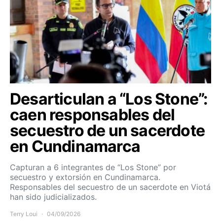
Desarticulan a “Los Stone”:
caen responsables del
secuestro de un sacerdote
en Cundinamarca
Capturan a 6 integrantes de “Los Stone” por
secuestro y extorsión en Cundinamarca.
Responsables del secuestro de un sacerdote en Viotá
han sido judicializados.
Terry Loui
04/09/2026