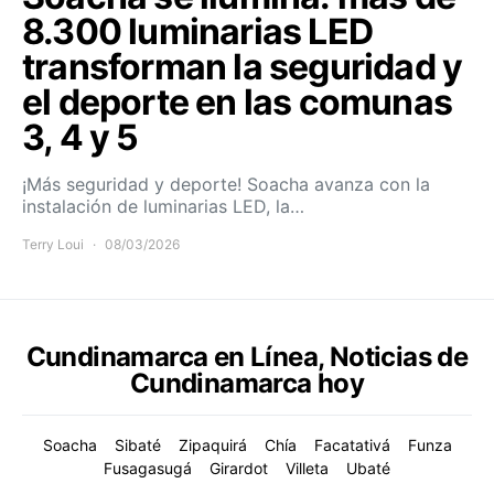
8.300 luminarias LED
transforman la seguridad y
el deporte en las comunas
3, 4 y 5
¡Más seguridad y deporte! Soacha avanza con la
instalación de luminarias LED, la…
Terry Loui
08/03/2026
Cundinamarca en Línea, Noticias de
Cundinamarca hoy
Soacha
Sibaté
Zipaquirá
Chía
Facatativá
Funza
Fusagasugá
Girardot
Villeta
Ubaté