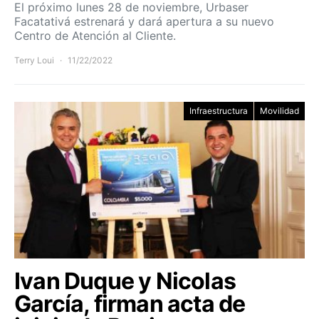
El próximo lunes 28 de noviembre, Urbaser
Facatativá estrenará y dará apertura a su nuevo
Centro de Atención al Cliente.
Terry Loui
11/22/2022
Infraestructura
Movilidad
Ivan Duque y Nicolas
García, firman acta de