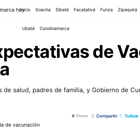
Inicio
Soacha
Sibaté
Facatativá
Funza
Zipaquirá
Ubaté
Cundinamarca
xpectativas de V
a
as de salud, padres de familia, y Gobierno de C
Compartir
Tuitear
0
Shares