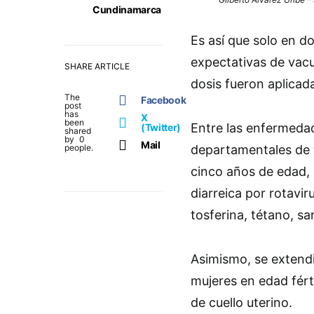
Cundinamarca
Es así que solo en d
expectativas de vacu
SHARE ARTICLE
dosis fueron aplicad
The
Facebook
post
has
X
been
Entre las enfermeda
(Twitter)
shared
by
0
Mail
people.
departamentales de 
cinco años de edad, s
diarreica por rotavir
tosferina, tétano, s
Asimismo, se extendi
mujeres en edad fért
de cuello uterino.