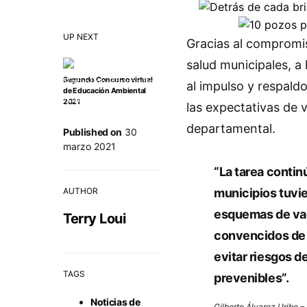
UP NEXT
Gracias al compromis
salud municipales, a 
Segundo Concurso virtual
al impulso y respal
de Educación Ambiental
2021
las expectativas de 
departamental.
Published on
30
marzo 2021
“La tarea contin
AUTHOR
municipios tuvie
esquemas de vac
Terry Loui
convencidos de 
evitar riesgos 
TAGS
prevenibles”.
Noticias de
Gilberto Álvarez Uribe 