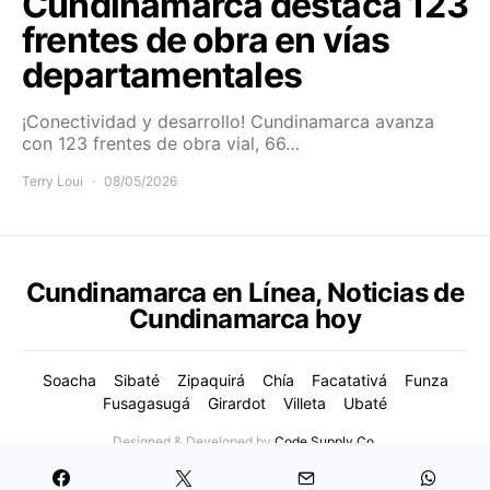
Cundinamarca destaca 123
frentes de obra en vías
departamentales
¡Conectividad y desarrollo! Cundinamarca avanza
con 123 frentes de obra vial, 66…
Terry Loui
08/05/2026
Cundinamarca en Línea, Noticias de
Cundinamarca hoy
Soacha
Sibaté
Zipaquirá
Chía
Facatativá
Funza
Fusagasugá
Girardot
Villeta
Ubaté
Designed & Developed by
Code Supply Co.