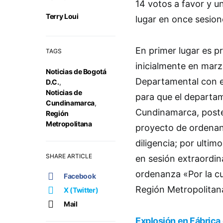
14 votos a favor y u
Terry Loui
lugar en once sesion
En primer lugar es p
TAGS
inicialmente en marz
Noticias de Bogotá
Departamental con el
D.C.
,
Noticias de
para que el departa
Cundinamarca
,
Cundinamarca, poster
Región
Metropolitana
proyecto de ordenanz
diligencia; por ulti
SHARE ARTICLE
en sesión extraordin
ordenanza «Por la cu
Facebook
Región Metropolita
X (Twitter)
Mail
Explosión en Fábrica 