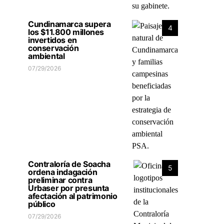
Cundinamarca supera
4
los $11.800 millones
invertidos en
conservación
ambiental
07/29/2026
Contraloría de Soacha
5
ordena indagación
preliminar contra
Urbaser por presunta
afectación al patrimonio
público
07/29/2026