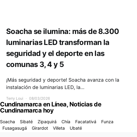
Comunidad
Deportes
Infraestructura
Soacha se ilumina: más de 8.300
luminarias LED transforman la
seguridad y el deporte en las
comunas 3, 4 y 5
¡Más seguridad y deporte! Soacha avanza con la
instalación de luminarias LED, la…
Terry Loui
08/03/2026
Cundinamarca en Línea, Noticias de
Cundinamarca hoy
Soacha
Sibaté
Zipaquirá
Chía
Facatativá
Funza
Fusagasugá
Girardot
Villeta
Ubaté
Designed & Developed by
Code Supply Co.