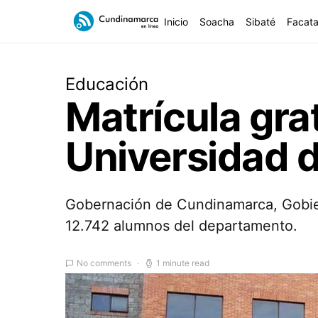
Inicio
Soacha
Sibaté
Facata
Educación
Matrícula gra
Universidad 
Gobernación de Cundinamarca, Gobiern
12.742 alumnos del departamento.
No comments
1 minute read