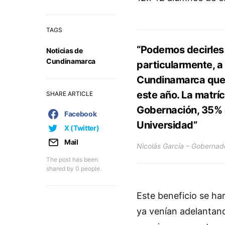
TAGS
“Podemos decirles
Noticias de
Cundinamarca
particularmente, a
Cundinamarca que 
este año. La matrí
SHARE ARTICLE
Gobernación, 35% e
Facebook
Universidad”
X (Twitter)
Mail
Nicolás García – Goberna
The post has been
shared by
0
people.
Este beneficio se har
ya venían adelantand