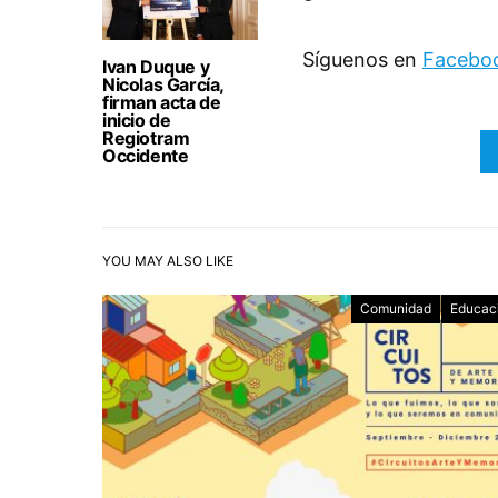
Síguenos en
Facebo
Ivan Duque y
Nicolas García,
firman acta de
inicio de
Regiotram
Occidente
YOU MAY ALSO LIKE
Comunidad
Educac