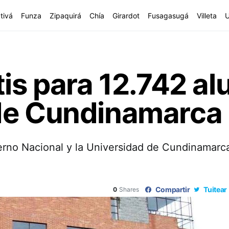
tivá
Funza
Zipaquirá
Chía
Girardot
Fusagasugá
Villeta
tis para 12.742 a
de Cundinamarca
o Nacional y la Universidad de Cundinamarca, 
Compartir
Tuitear
0
Shares