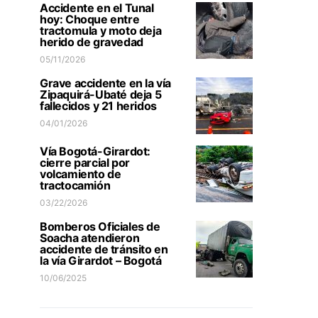
Accidente en el Tunal
hoy: Choque entre
tractomula y moto deja
herido de gravedad
05/11/2026
Grave accidente en la vía
Zipaquirá-Ubaté deja 5
fallecidos y 21 heridos
04/01/2026
Vía Bogotá-Girardot:
cierre parcial por
volcamiento de
tractocamión
03/22/2026
Bomberos Oficiales de
Soacha atendieron
accidente de tránsito en
la vía Girardot – Bogotá
10/06/2025