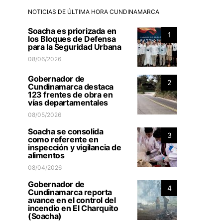
NOTICIAS DE ÚLTIMA HORA CUNDINAMARCA
Soacha es priorizada en
1
los Bloques de Defensa
para la Seguridad Urbana
08/06/2026
Gobernador de
2
Cundinamarca destaca
123 frentes de obra en
vías departamentales
08/05/2026
Soacha se consolida
3
como referente en
inspección y vigilancia de
alimentos
08/04/2026
Gobernador de
4
Cundinamarca reporta
avance en el control del
incendio en El Charquito
(Soacha)