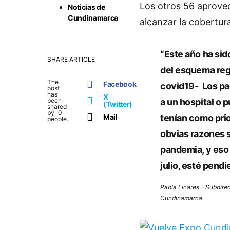
Los otros 56 aprovec
Noticias de
Cundinamarca
alcanzar la cobertur
“Este año ha sid
SHARE ARTICLE
del esquema reg
The
Facebook
covid19- Los pad
post
has
X
been
a un hospital o 
(Twitter)
shared
by
0
Mail
tenían como prio
people.
obvias razones s
pandemia, y eso 
julio, esté pend
Paola Linares
– Subdirec
Cundinamarca.