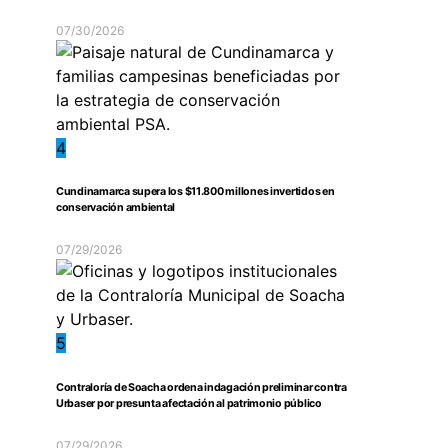
07/30/2026
4
Cundinamarca supera los $11.800 millones invertidos en
conservación ambiental
07/29/2026
5
Contraloría de Soacha ordena indagación preliminar contra
Urbaser por presunta afectación al patrimonio público
07/29/2026