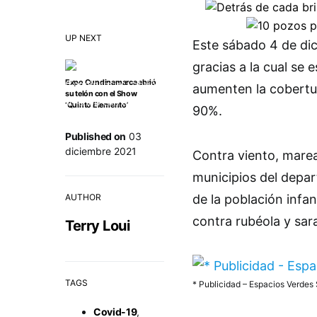
UP NEXT
Este sábado 4 de dic
gracias a la cual se 
Expo Cundinamarca abrió
aumenten la cobertu
su telón con el Show
‘Quinto Elemento’
90%.
Published on
03
diciembre 2021
Contra viento, marea
municipios del depa
AUTHOR
de la población infan
contra rubéola y sa
Terry Loui
TAGS
* Publicidad – Espacios Verdes 
Covid-19
,