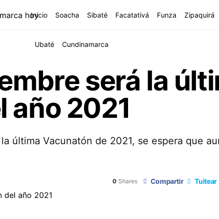
Inicio
Soacha
Sibaté
Facatativá
Funza
Zipaquirá
Ubaté
Cundinamarca
iembre será la últ
l año 2021
á la última Vacunatón de 2021, se espera que a
Compartir
Tuitear
0
Shares