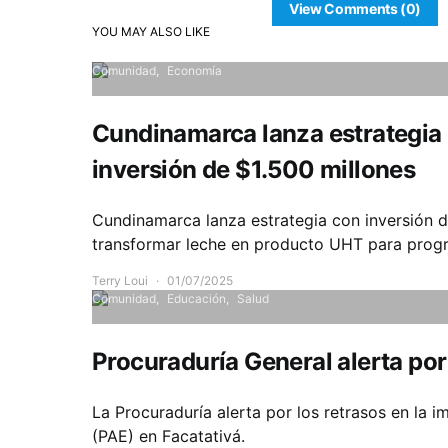
View Comments (0)
YOU MAY ALSO LIKE
Comunidad
Economía
Cundinamarca lanza estrategia 
inversión de $1.500 millones
Cundinamarca lanza estrategia con inversión d
transformar leche en producto UHT para progr
Terry Loui
01/07/2025
Comunidad
Educación
Salud
Procuraduría General alerta por
La Procuraduría alerta por los retrasos en la
(PAE) en Facatativá.