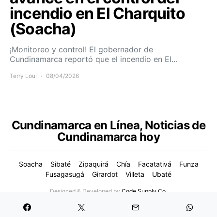
incendio en El Charquito
(Soacha)
¡Monitoreo y control! El gobernador de
Cundinamarca reportó que el incendio en El…
Terry Loui
08/04/2026
Cundinamarca en Línea, Noticias de
Cundinamarca hoy
Soacha
Sibaté
Zipaquirá
Chía
Facatativá
Funza
Fusagasugá
Girardot
Villeta
Ubaté
Designed & Developed by
Code Supply Co.