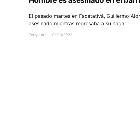
Hombre es asesinado en el barri
El pasado martes en Facatativá, Guillermo Alon
asesinado mientras regresaba a su hogar.
Terry Loui
01/19/2023