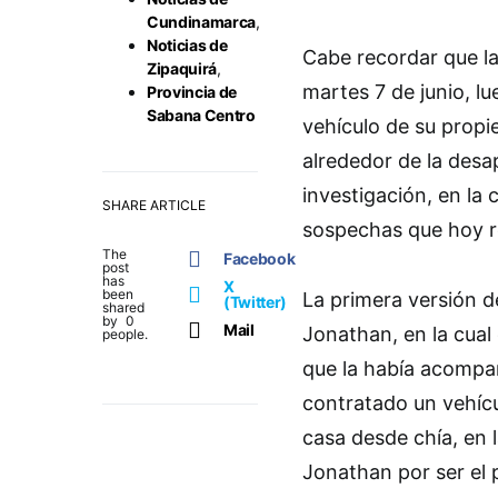
Cundinamarca
,
Noticias de
Cabe recordar que la
Zipaquirá
,
martes 7 de junio, l
Provincia de
Sabana Centro
vehículo de su prop
alrededor de la desa
investigación, en la
SHARE ARTICLE
sospechas que hoy re
The
Facebook
post
has
X
been
La primera versión d
(Twitter)
shared
by
0
Mail
Jonathan, en la cual e
people.
que la había acompañ
contratado un vehícu
casa desde chía, en 
Jonathan por ser el 