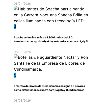
08/04/2026
4
Soacha se ilumina: más de 8.300 luminarias LED
transforman la seguridad y el deporte en las comunas 3, 4 y 5
08/03/2026
5
Empresa de Licores de Cundinamarca designa a Dislicores
como distribuidor exclusivo para Bogotá y Cundinamarca
08/03/2026