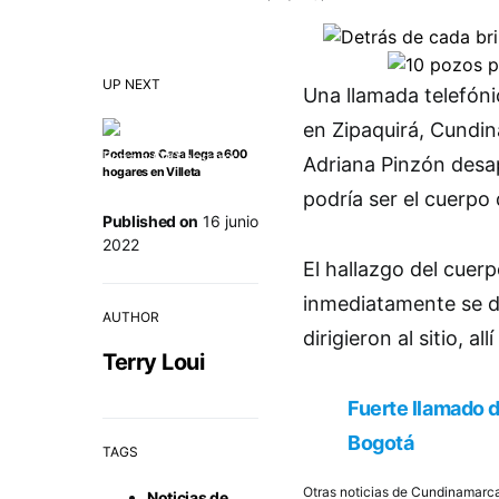
UP NEXT
Una llamada telefóni
en Zipaquirá, Cundin
Podemos Casa llega a 600
Adriana Pinzón desa
hogares en Villeta
podría ser el cuerpo 
Published on
16 junio
2022
El hallazgo del cuerp
inmediatamente se di
AUTHOR
dirigieron al sitio, all
Terry Loui
Fuerte llamado 
Bogotá
TAGS
Otras noticias de Cundinamarc
Noticias de