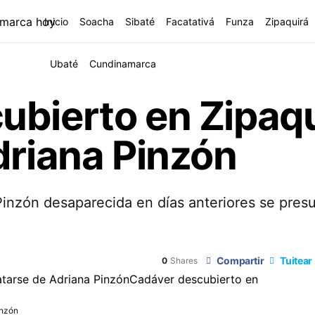
Inicio
Soacha
Sibaté
Facatativá
Funza
Zipaquirá
Ubaté
Cundinamarca
bierto en Zipaqu
driana Pinzón
 Pinzón desaparecida en días anteriores se pres
Compartir
Tuitear
0
Shares
inzón