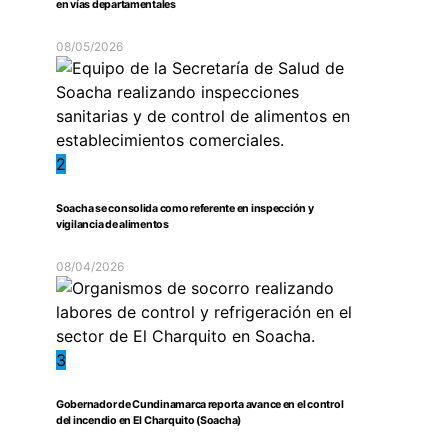
en vías departamentales
08/05/2026
2
Soacha se consolida como referente en inspección y
vigilancia de alimentos
08/04/2026
3
Gobernador de Cundinamarca reporta avance en el control
del incendio en El Charquito (Soacha)