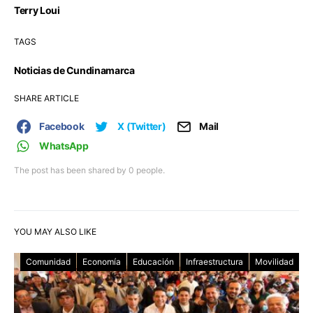
Terry Loui
TAGS
Noticias de Cundinamarca
SHARE ARTICLE
Facebook
X (Twitter)
Mail
WhatsApp
The post has been shared by
0
people.
YOU MAY ALSO LIKE
Comunidad
Economía
Educación
Infraestructura
Movilidad