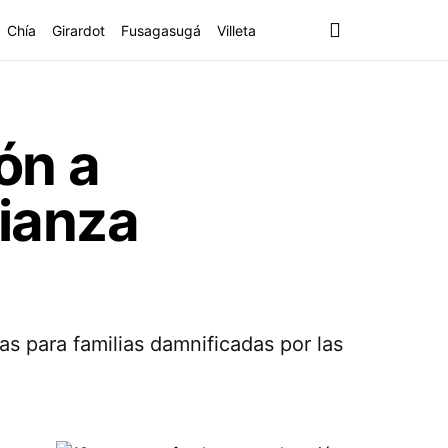
Chía
Girardot
Fusagasugá
Villeta
ón a
lianza
s para familias damnificadas por las