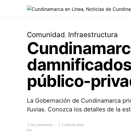
Comunidad
Infraestructura
Cundinamarca
damnificados 
público-priv
La Gobernación de Cundinamarca prior
lluvias. Conozca los detalles de la est
No comments
2 minute read