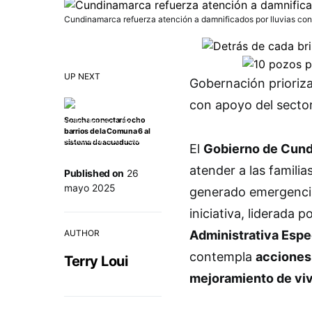
Cundinamarca refuerza atención a damnificados por lluvias con
UP NEXT
Gobernación prioriza
con apoyo del secto
Soacha conectará ocho
barrios de la Comuna 6 al
sistema de acueducto
El
Gobierno de Cun
atender a las familia
Published on
26
mayo 2025
generado emergencia
iniciativa, liderada p
AUTHOR
Administrativa Espe
contempla
acciones
Terry Loui
mejoramiento de vi