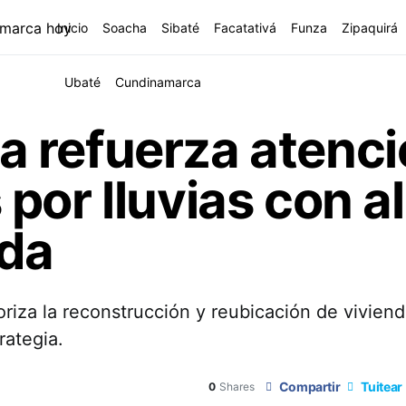
Inicio
Soacha
Sibaté
Facatativá
Funza
Zipaquirá
Ubaté
Cundinamarca
 refuerza atenci
por lluvias con a
ada
iza la reconstrucción y reubicación de vivienda
rategia.
Compartir
Tuitear
0
Shares