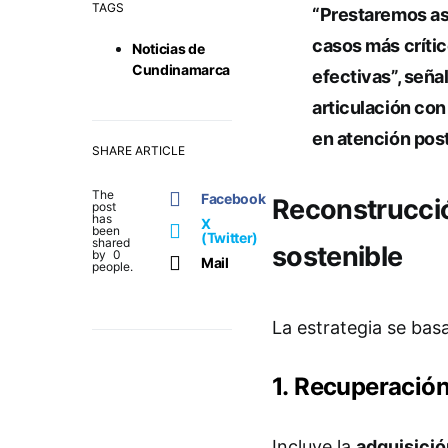
TAGS
“Prestaremos asi
casos más crític
Noticias de
Cundinamarca
efectivas”, seña
articulación con
en atención pos
SHARE ARTICLE
The
Facebook
Reconstrucci
post
has
X
been
(Twitter)
shared
sostenible
by
0
Mail
people.
La estrategia se bas
1. Recuperación
Incluye la
adquisició