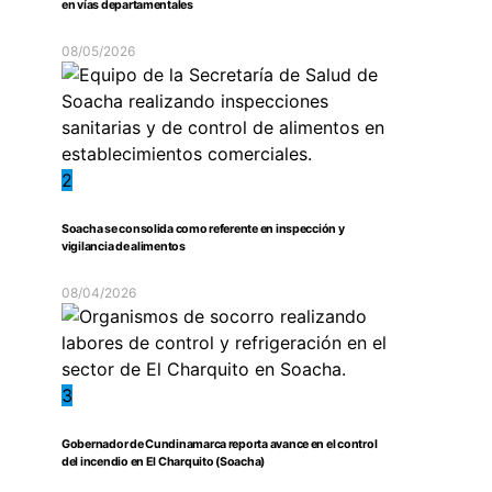
en vías departamentales
08/05/2026
2
Soacha se consolida como referente en inspección y
vigilancia de alimentos
08/04/2026
3
Gobernador de Cundinamarca reporta avance en el control
del incendio en El Charquito (Soacha)