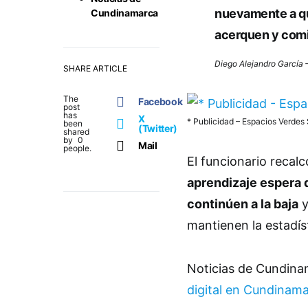
nuevamente a qu
Cundinamarca
acerquen y com
Diego Alejandro García 
SHARE ARTICLE
The
Facebook
post
has
X
* Publicidad – Espacios Verdes 
been
(Twitter)
shared
by
0
Mail
people.
El funcionario recal
aprendizaje espera 
continúen a la baja
y
mantienen la estadís
Noticias de Cundin
digital en Cundinam