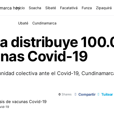
Inicio
Soacha
Sibaté
Facatativá
Funza
Zipaquirá
Ubaté
Cundinamarca
 distribuye 100
unas Covid-19
munidad colectiva ante el Covid-19, Cundinamar
Compartir
Tuitear
0
Shares
vid-19