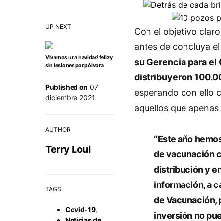
UP NEXT
Con el objetivo clar
antes de concluya el
Vivamos una navidad feliz y
su Gerencia para el
sin lesiones por pólvora
distribuyeron 100.0
Published on
07
esperando con ello 
diciembre 2021
aquellos que apenas 
AUTHOR
“Este año hemos
Terry Loui
de vacunación co
distribución y e
información, a c
TAGS
de Vacunación, 
Covid-19
,
inversión no pue
Noticias de