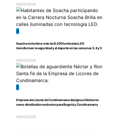
08/04/2026
4
Soacha se ilumina: más de 8.300 luminarias LED
transforman la seguridad y el deporte en las comunas 3, 4 y 5
08/03/2026
5
Empresa de Licores de Cundinamarca designa a Dislicores
como distribuidor exclusivo para Bogotá y Cundinamarca
08/03/2026