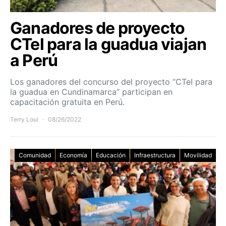
Ganadores de proyecto
CTel para la guadua viajan
a Perú
Los ganadores del concurso del proyecto “CTeI para
la guadua en Cundinamarca” participan en
capacitación gratuita en Perú.
Terry Loui
08/26/2022
Comunidad
Economía
Educación
Infraestructura
Movilidad