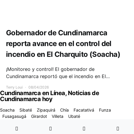
Comunidad
Emergencias
Gobernador de Cundinamarca
reporta avance en el control del
incendio en El Charquito (Soacha)
¡Monitoreo y control! El gobernador de
Cundinamarca reportó que el incendio en El…
Terry Loui
08/04/2026
Cundinamarca en Línea, Noticias de
Cundinamarca hoy
Soacha
Sibaté
Zipaquirá
Chía
Facatativá
Funza
Fusagasugá
Girardot
Villeta
Ubaté
Designed & Developed by
Code Supply Co.