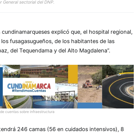
r General sectorial del DNP.
 cundinamarqueses explicó que, el hospital regional,
e los fusagasugueños, de los habitantes de las
paz, del Tequendama y del Alto Magdalena”.
de cuentas sobre infraestructura
 tendrá 246 camas (56 en cuidados intensivos), 8