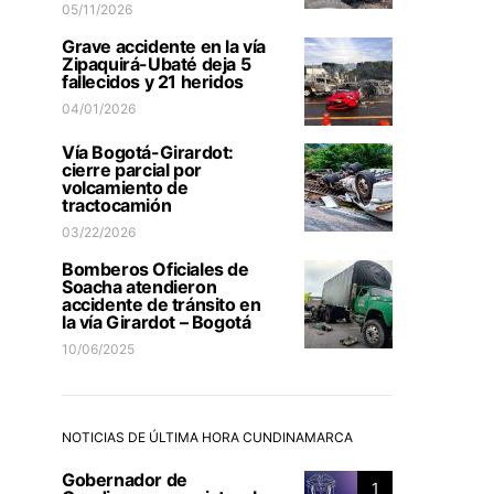
05/11/2026
Grave accidente en la vía
Zipaquirá-Ubaté deja 5
fallecidos y 21 heridos
04/01/2026
Vía Bogotá-Girardot:
cierre parcial por
volcamiento de
tractocamión
03/22/2026
Bomberos Oficiales de
Soacha atendieron
accidente de tránsito en
la vía Girardot – Bogotá
10/06/2025
NOTICIAS DE ÚLTIMA HORA CUNDINAMARCA
Gobernador de
1