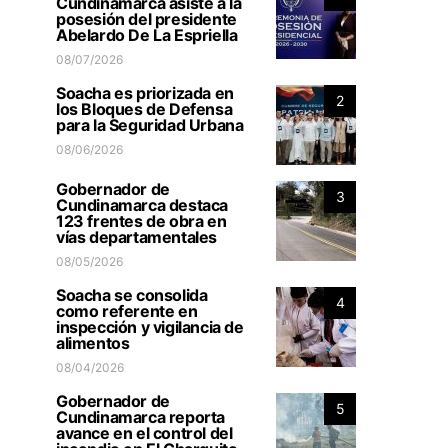
Cundinamarca asiste a la
posesión del presidente
Abelardo De La Espriella
08/07/2026
Soacha es priorizada en
2
los Bloques de Defensa
para la Seguridad Urbana
08/06/2026
Gobernador de
3
Cundinamarca destaca
123 frentes de obra en
vías departamentales
08/05/2026
Soacha se consolida
4
como referente en
inspección y vigilancia de
alimentos
08/04/2026
Gobernador de
5
Cundinamarca reporta
avance en el control del