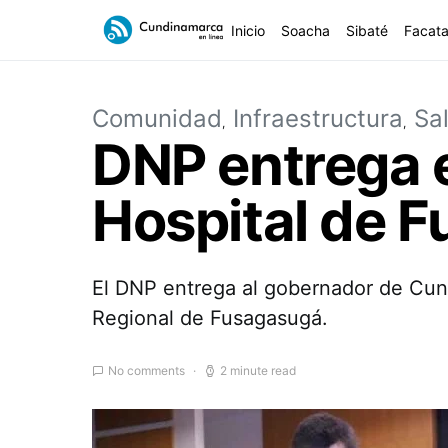
Inicio
Soacha
Sibaté
Facata
Comunidad
Infraestructura
Sa
DNP entrega 
Hospital de 
El DNP entrega al gobernador de Cundi
Regional de Fusagasugá.
No comments
2 minute read