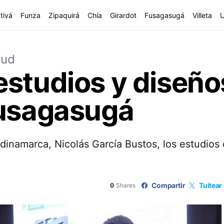
tivá
Funza
Zipaquirá
Chía
Girardot
Fusagasugá
Villeta
lud
estudios y diseñ
Fusagasugá
namarca, Nicolás García Bustos, los estudios d
Compartir
Tuitear
0
Shares