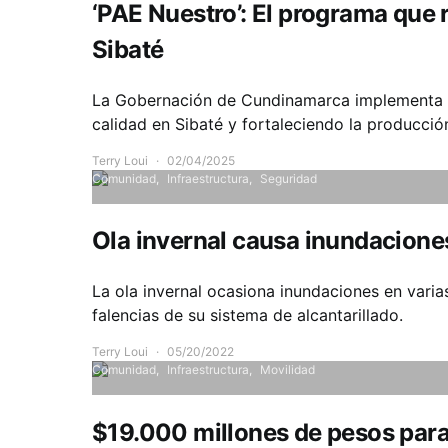
‘PAE Nuestro’: El programa que 
Sibaté
La Gobernación de Cundinamarca implementa e
calidad en Sibaté y fortaleciendo la producción
Terry Loui
02/04/2025
Comunidad
Infraestructura
Seguridad
Ola invernal causa inundacion
La ola invernal ocasiona inundaciones en varia
falencias de su sistema de alcantarillado.
Terry Loui
05/20/2022
Comunidad
Infraestructura
Movilidad
$19.000 millones de pesos para