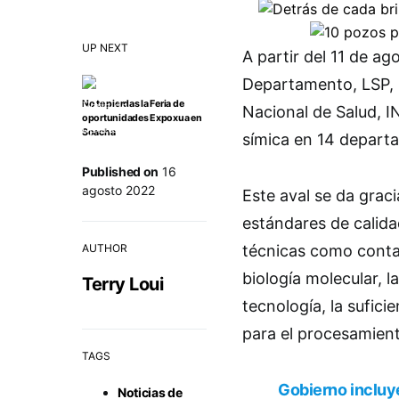
UP NEXT
A partir del 11 de ag
Departamento, LSP, r
No te pierdas la Feria de
Nacional de Salud, IN
oportunidades Expoxua en
Soacha
símica en 14 depart
Published on
16
agosto 2022
Este aval se da grac
estándares de calida
AUTHOR
técnicas como conta
biología molecular, l
Terry Loui
tecnología, la sufici
para el procesamient
TAGS
Gobierno incluy
Noticias de