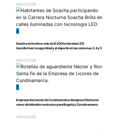
08/04/2026
4
Soacha se ilumina: más de 8.300 luminarias LED
transforman la seguridad y el deporte en las comunas 3, 4 y 5
08/03/2026
5
Empresa de Licores de Cundinamarca designa a Dislicores
como distribuidor exclusivo para Bogotá y Cundinamarca
08/03/2026