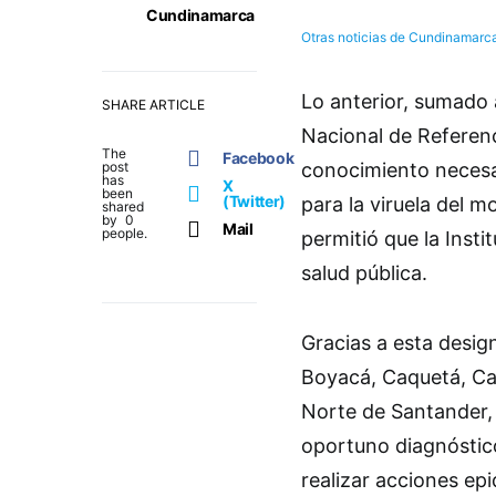
Cundinamarca
Otras noticias de Cundinamarc
Lo anterior, sumado 
SHARE ARTICLE
Nacional de Referenc
The
Facebook
post
conocimiento necesa
has
X
been
(Twitter)
para la viruela del 
shared
by
0
Mail
people.
permitió que la Inst
salud pública.
Gracias a esta desi
Boyacá, Caquetá, Cas
Norte de Santander,
oportuno diagnóstico
realizar acciones e