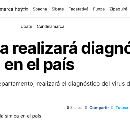
Inicio
Soacha
Sibaté
Facatativá
Funza
Zipaquirá
Ubaté
Cundinamarca
 realizará diagnó
 en el país
partamento, realizará el diagnóstico del virus d
Compartir
Tuitear
0
Shares