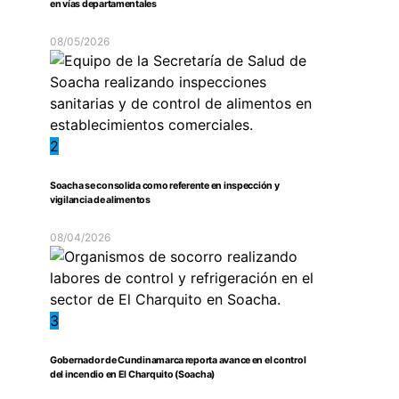
en vías departamentales
08/05/2026
2
Soacha se consolida como referente en inspección y
vigilancia de alimentos
08/04/2026
3
Gobernador de Cundinamarca reporta avance en el control
del incendio en El Charquito (Soacha)