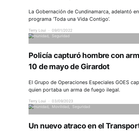
La Gobernación de Cundinamarca, adelantó en 
programa ‘Toda una Vida Contigo’.
Terry Loui
09/01/2022
Comunidad
Seguridad
Policía capturó hombre con arm
10 de mayo de Girardot
El Grupo de Operaciones Especiales GOES capt
quien portaba un arma de fuego ilegal.
Terry Loui
03/09/2023
Comunidad
Movilidad
Seguridad
Un nuevo atraco en el Transport