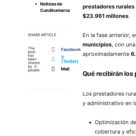
Noticias de
prestadores rurales 
Cundinamarca
$23.961 millones
.
En la fase anterior, 
SHARE ARTICLE
municipios
, con una
The
Facebook
post
aproximadamente
6
has
X
been
(Twitter)
shared
by
0
Mail
people.
Qué recibirán los
Los prestadores rur
y administrativo en l
Optimización de
cobertura y efic