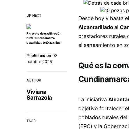
UP NEXT
Desde hoy y hasta el
Alcantarillado al 
Proyecto de gasificación
prestadores rurales 
rural Cundinamarca
beneficiará 940 familias
el saneamiento en z
Published on
03
octubre 2025
Qué es la con
Cundinamarc
AUTHOR
Viviana
Sarrazola
La iniciativa
Alcanta
objetivo fortalecer 
poblados rurales de
TAGS
(EPC) y la Gobernac