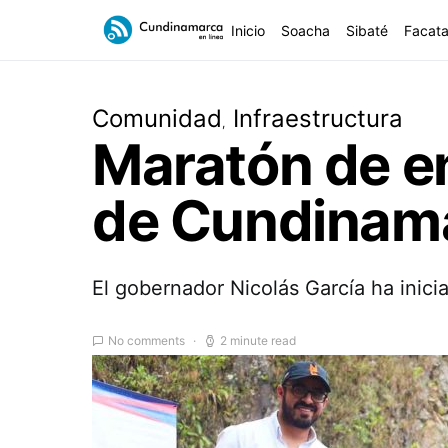
Inicio
Soacha
Sibaté
Facata
Comunidad
Infraestructura
Maratón de e
de Cundinam
El gobernador Nicolás García ha inic
No comments
2 minute read