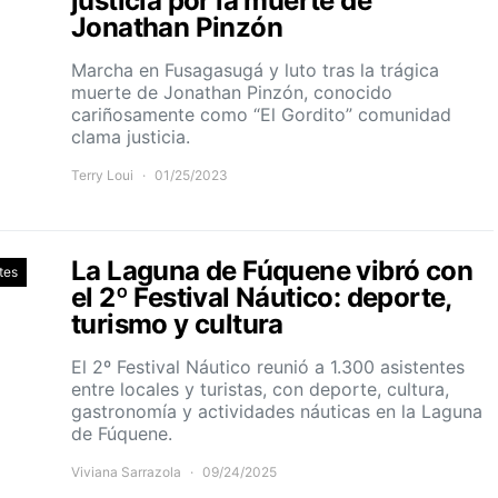
justicia por la muerte de
Jonathan Pinzón
Marcha en Fusagasugá y luto tras la trágica
muerte de Jonathan Pinzón, conocido
cariñosamente como “El Gordito” comunidad
clama justicia.
Terry Loui
01/25/2023
La Laguna de Fúquene vibró con
tes
el 2º Festival Náutico: deporte,
turismo y cultura
El 2º Festival Náutico reunió a 1.300 asistentes
entre locales y turistas, con deporte, cultura,
gastronomía y actividades náuticas en la Laguna
de Fúquene.
Viviana Sarrazola
09/24/2025