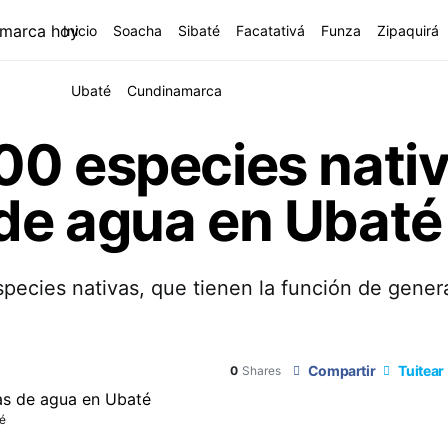
Inicio
Soacha
Sibaté
Facatativá
Funza
Zipaquirá
Ubaté
Cundinamarca
00 especies nati
de agua en Ubaté
ecies nativas, que tienen la función de genera
Compartir
Tuitear
0
Shares
é