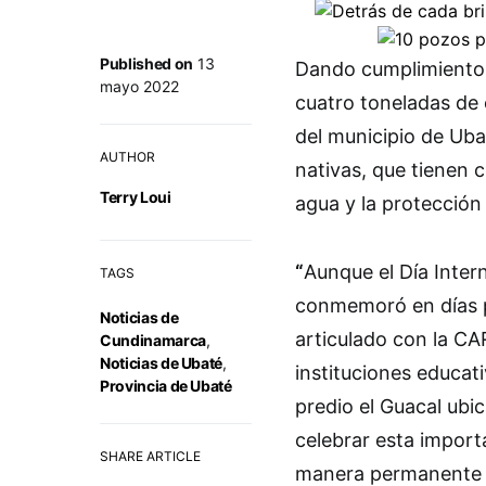
Published on
13
Dando cumplimiento 
mayo 2022
cuatro toneladas de 
del municipio de Uba
AUTHOR
nativas, que tienen 
Terry Loui
agua y la protección 
“
Aunque el Día Intern
TAGS
conmemoró en días pa
Noticias de
articulado con la CA
Cundinamarca
,
Noticias de Ubaté
,
instituciones educat
Provincia de Ubaté
predio el Guacal ubi
celebrar esta import
SHARE ARTICLE
manera permanente c