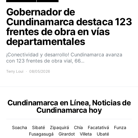
Gobernador de
Cundinamarca destaca 123
frentes de obra en vías
departamentales
¡Conectividad y desarrollo! Cundinamarca avanza
con 123 frentes de obra vial, 66…
Terry Loui
08/05/2026
Cundinamarca en Línea, Noticias de
Cundinamarca hoy
Soacha
Sibaté
Zipaquirá
Chía
Facatativá
Funza
Fusagasugá
Girardot
Villeta
Ubaté