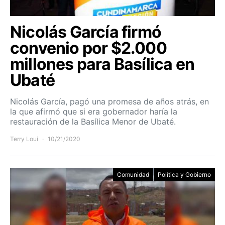
Nicolás García firmó
convenio por $2.000
millones para Basílica en
Ubaté
Nicolás García, pagó una promesa de años atrás, en
la que afirmó que si era gobernador haría la
restauración de la Basílica Menor de Ubaté.
Terry Loui
10/21/2020
Comunidad
Política y Gobierno