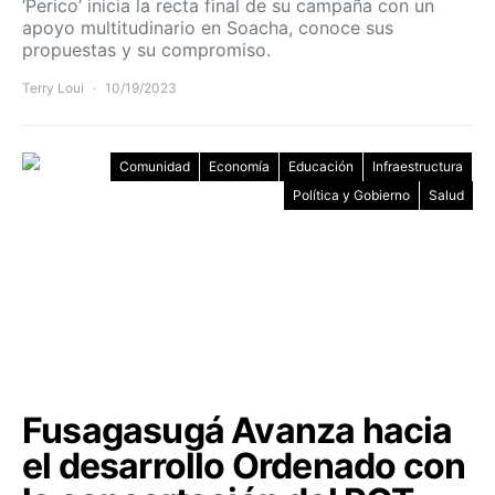
‘Perico’ inicia la recta final de su campaña con un
apoyo multitudinario en Soacha, conoce sus
propuestas y su compromiso.
Terry Loui
10/19/2023
Comunidad
Economía
Educación
Infraestructura
Política y Gobierno
Salud
Fusagasugá Avanza hacia
el desarrollo Ordenado con