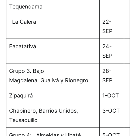
Tequendama
La Calera
22-
SEP
Facatativá
24-
SEP
Grupo 3. Bajo
28-
Magdalena, Gualivá y Rionegro
SEP
Zipaquirá
1-OCT
Chapinero, Barrios Unidos,
3-OCT
Teusaquillo
Grupo 4: Almeidas y Ubaté
5-OCT