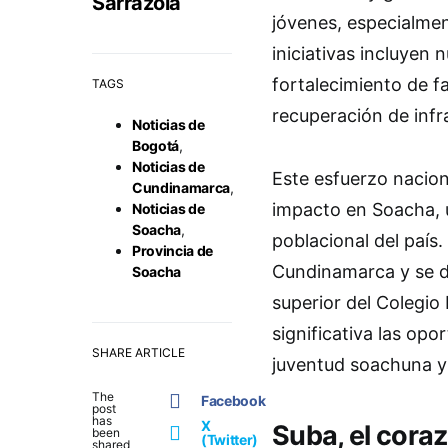
Sarrazola
jóvenes, especialmen
iniciativas incluyen 
fortalecimiento de fa
TAGS
recuperación de infr
Noticias de
Bogotá
,
Noticias de
Este esfuerzo nacio
Cundinamarca
,
impacto en Soacha, 
Noticias de
Soacha
,
poblacional del país.
Provincia de
Cundinamarca y se de
Soacha
superior del Colegi
significativa las opo
SHARE ARTICLE
juventud soachuna y 
The
Facebook
post
has
X
Suba, el cora
been
(Twitter)
shared