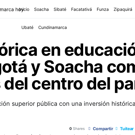
Inicio
Soacha
Sibaté
Facatativá
Funza
Zipaquirá
Ubaté
Cundinamarca
tórica en educaci
gotá y Soacha co
 del centro del pa
ón superior pública con una inversión histórica
Compartir
Tuitear
0
Shares