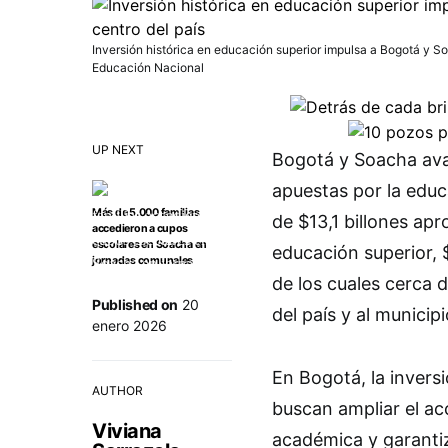
Inversión histórica en educación superior impulsa a Bogotá y Soa
Educación Nacional
UP NEXT
Bogotá y Soacha ava
apuestas por la educa
Más de 5.000 familias
de $13,1 billones apr
accedieron a cupos
escolares en Soacha en
educación superior, $
jornadas comunales
de los cuales cerca d
Published on
20
del país y al municip
enero 2026
En Bogotá, la invers
AUTHOR
buscan ampliar el acc
Viviana
académica y garanti