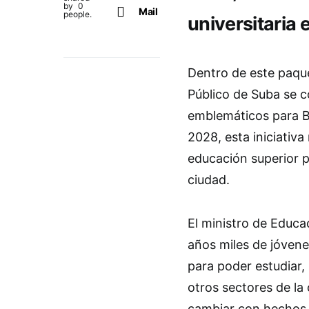
by
0
Mail
people.
universitaria
Dentro de este paque
Público de Suba se 
emblemáticos para B
2028, esta iniciativ
educación superior p
ciudad.
El ministro de Educa
años miles de jóvene
para poder estudiar,
otros sectores de la
cambiar con hechos 