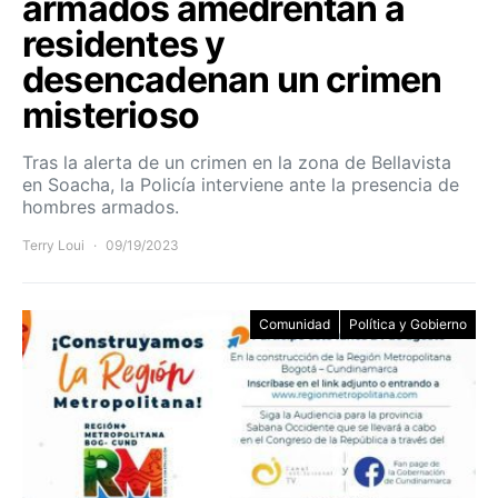
armados amedrentan a
residentes y
desencadenan un crimen
misterioso
Tras la alerta de un crimen en la zona de Bellavista
en Soacha, la Policía interviene ante la presencia de
hombres armados.
Terry Loui
09/19/2023
Comunidad
Política y Gobierno