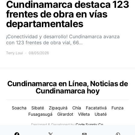
Cundinamarca destaca 123
frentes de obra en vías
departamentales
¡Conectividad y desarrollo! Cundinamarca avanza
con 123 frentes de obra vial, 66…
Terry Loui
08/05/2026
Cundinamarca en Línea, Noticias de
Cundinamarca hoy
Soacha
Sibaté
Zipaquirá
Chía
Facatativá
Funza
Fusagasugá
Girardot
Villeta
Ubaté
Designed & Developed by
Code Supply Co.