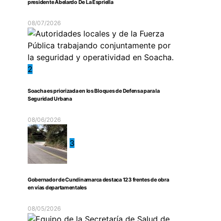
presidente Abelardo De La Espriella
08/07/2026
2
Soacha es priorizada en los Bloques de Defensa para la
Seguridad Urbana
08/06/2026
3
Gobernador de Cundinamarca destaca 123 frentes de obra
en vías departamentales
08/05/2026