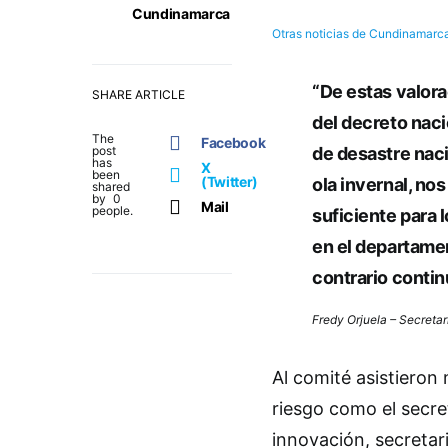
Cundinamarca
Otras noticias de Cundinamarc
“De estas valora
SHARE ARTICLE
del decreto naci
The
Facebook
post
de desastre naci
has
X
been
(Twitter)
ola invernal, no
shared
by
0
Mail
people.
suficiente para 
en el departamen
contrario conti
Fredy Orjuela –
Secretar
Al comité asistieron
riesgo como el secret
innovación, secretari