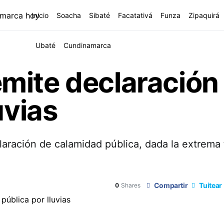
Inicio
Soacha
Sibaté
Facatativá
Funza
Zipaquirá
Ubaté
Cundinamarca
mite declaración
uvias
claración de calamidad pública, dada la extrema
Compartir
Tuitear
0
Shares