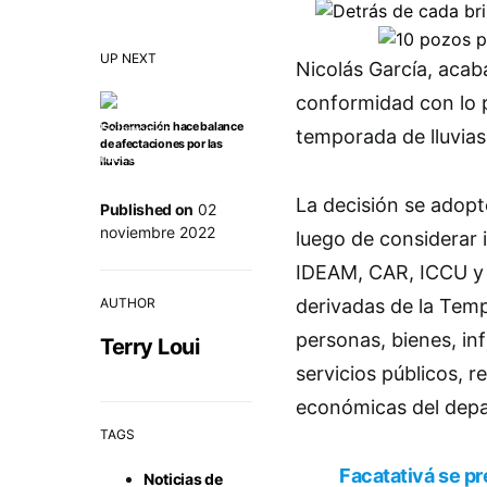
UP NEXT
Nicolás García, acab
conformidad con lo p
Gobernación hace balance
temporada de lluvia
de afectaciones por las
lluvias
La decisión se adopt
Published on
02
noviembre 2022
luego de considerar
IDEAM, CAR, ICCU y 
AUTHOR
derivadas de la Tem
personas, bienes, in
Terry Loui
servicios públicos, 
económicas del dep
TAGS
Facatativá se pr
Noticias de