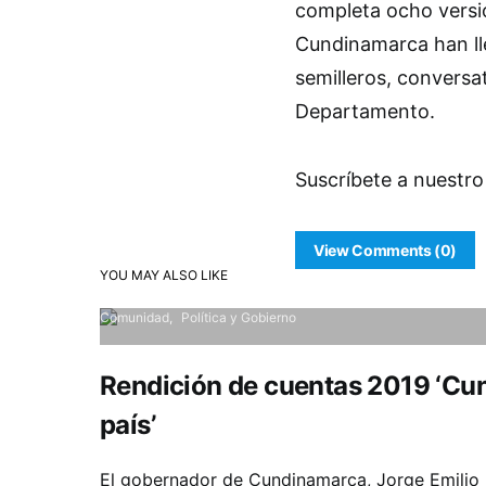
completa ocho versio
Cundinamarca han lle
semilleros, conversat
Departamento.
Suscríbete a nuestro
View Comments (0)
YOU MAY ALSO LIKE
Comunidad
Política y Gobierno
Rendición de cuentas 2019 ‘Cu
país’
El gobernador de Cundinamarca, Jorge Emilio R