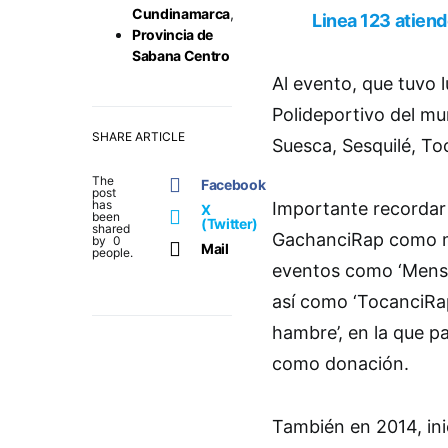
Cundinamarca
,
Linea 123 atien
Provincia de
Sabana Centro
Al evento, que tuvo 
Polideportivo del mun
SHARE ARTICLE
Suesca, Sesquilé, T
The
Facebook
post
has
Importante recordar
X
been
(Twitter)
shared
GachanciRap como mov
by
0
Mail
people.
eventos como ‘Mensaj
así como ‘TocanciRa
hambre’, en la que p
como donación.
También en 2014, ini