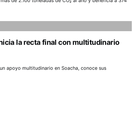
más de 2.100 toneladas de CO₂ al año y beneficia a 374
icia la recta final con multitudinario
on un apoyo multitudinario en Soacha, conoce sus