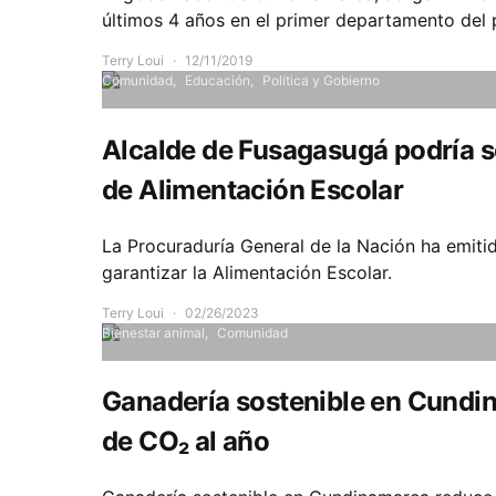
últimos 4 años en el primer departamento del 
Terry Loui
12/11/2019
Comunidad
Educación
Política y Gobierno
Alcalde de Fusagasugá podría 
de Alimentación Escolar
La Procuraduría General de la Nación ha emiti
garantizar la Alimentación Escolar.
Terry Loui
02/26/2023
Bienestar animal
Comunidad
Ganadería sostenible en Cundi
de CO₂ al año