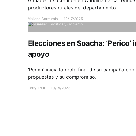
Ganadería sostenible en Cundinamarca reduce 
productores rurales del departamento.
Viviana Sarrazola
12/17/2025
Comunidad
Política y Gobierno
Elecciones en Soacha: ‘Perico’ in
apoyo
‘Perico’ inicia la recta final de su campaña c
propuestas y su compromiso.
Terry Loui
10/19/2023