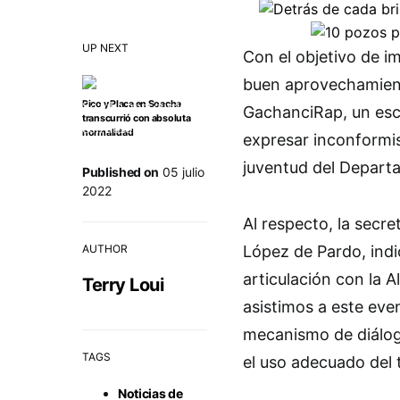
UP NEXT
Con el objetivo de im
buen aprovechamiento
Pico y Placa en Soacha
GachanciRap, un esce
transcurrió con absoluta
normalidad
expresar inconformis
juventud del Departa
Published on
05 julio
2022
Al respecto, la secre
AUTHOR
López de Pardo, ind
articulación con la A
Terry Loui
asistimos a este ev
mecanismo de diálog
TAGS
el uso adecuado del 
Noticias de