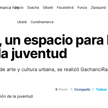
Inicio
Soacha
Sibaté
Facatativá
Funza
Zipaquirá
Ubaté
Cundinamarca
un espacio para l
la juventud
de arte y cultura urbana, se realizó GachanciR
Compartir
Tuitear
0
Shares