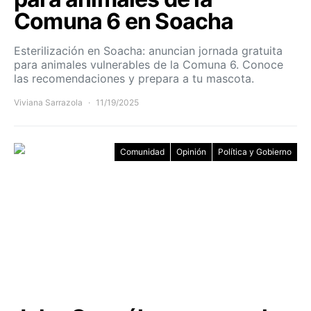
Comuna 6 en Soacha
Esterilización en Soacha: anuncian jornada gratuita
para animales vulnerables de la Comuna 6. Conoce
las recomendaciones y prepara a tu mascota.
Viviana Sarrazola
11/19/2025
Comunidad
Opinión
Política y Gobierno