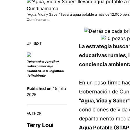
“Agua, Vida y Saber” llevará agua potable a más de 12.000 per
Cundinamarca
UP NEXT
La estrategia busca 
educativas rurales,
Gobernador Jorge Rey
conciencia ambienta
realiza primer viaje
simbólico en el Regiotram
de Occidente
En un paso firme haci
Published on
15 julio
Gobernación de Cun
2025
“Agua, Vida y Saber”
condiciones de vida e
AUTHOR
departamento median
Terry Loui
Agua Potable (STAP