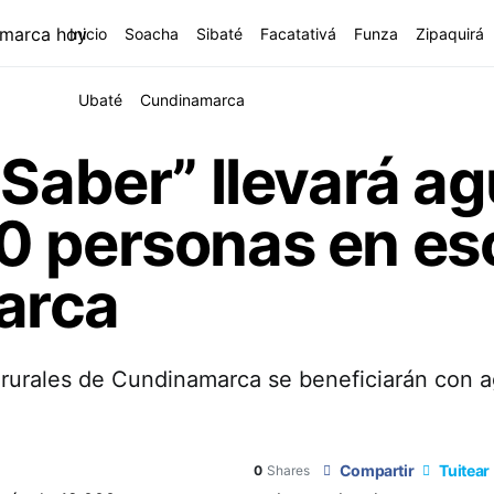
Inicio
Soacha
Sibaté
Facatativá
Funza
Zipaquirá
Ubaté
Cundinamarca
 Saber” llevará ag
0 personas en esc
arca
rurales de Cundinamarca se beneficiarán con a
Compartir
Tuitear
0
Shares