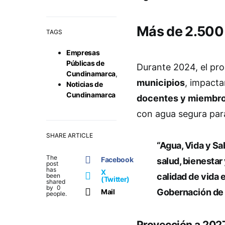
Más de 2.500
TAGS
Empresas
Públicas de
Durante 2024, el pro
Cundinamarca
,
municipios
, impacta
Noticias de
Cundinamarca
docentes y miembro
con agua segura par
SHARE ARTICLE
“Agua, Vida y Sa
The
Facebook
salud, bienestar
post
has
X
calidad de vida 
been
(Twitter)
shared
by
0
Gobernación de 
Mail
people.
Proyección a 202