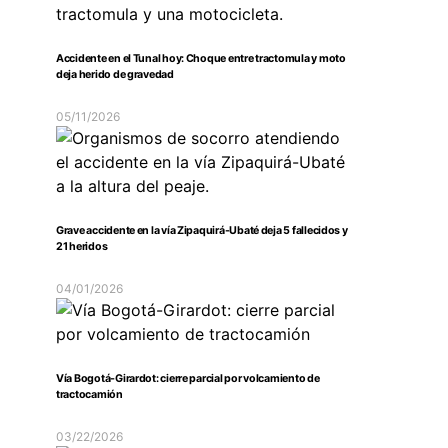
Accidente en el Tunal hoy: Choque entre tractomula y moto
deja herido de gravedad
05/11/2026
Grave accidente en la vía Zipaquirá-Ubaté deja 5 fallecidos y
21 heridos
04/01/2026
Vía Bogotá-Girardot: cierre parcial por volcamiento de
tractocamión
03/22/2026