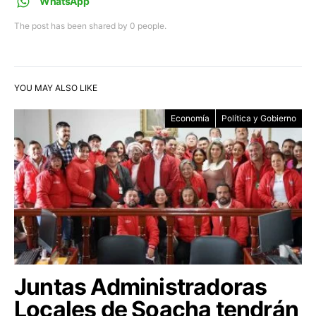
WhatsApp
The post has been shared by
0
people.
YOU MAY ALSO LIKE
Economía
Política y Gobierno
Juntas Administradoras
Locales de Soacha tendrán