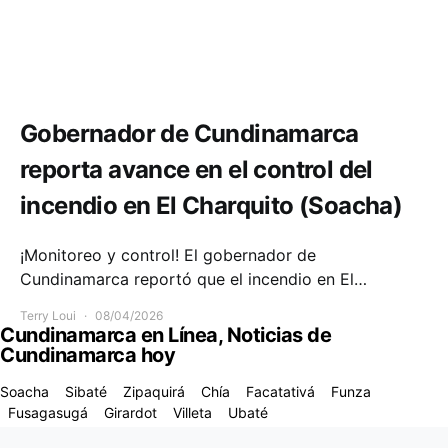
Comunidad
Emergencias
Gobernador de Cundinamarca
reporta avance en el control del
incendio en El Charquito (Soacha)
¡Monitoreo y control! El gobernador de
Cundinamarca reportó que el incendio en El…
Terry Loui
08/04/2026
Cundinamarca en Línea, Noticias de
Cundinamarca hoy
Soacha
Sibaté
Zipaquirá
Chía
Facatativá
Funza
Fusagasugá
Girardot
Villeta
Ubaté
Designed & Developed by
Code Supply Co.