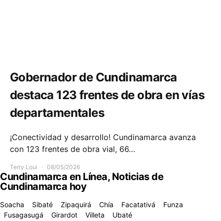
Infraestructura
Movilidad
Gobernador de Cundinamarca
destaca 123 frentes de obra en vías
departamentales
¡Conectividad y desarrollo! Cundinamarca avanza
con 123 frentes de obra vial, 66…
Terry Loui
08/05/2026
Cundinamarca en Línea, Noticias de
Cundinamarca hoy
Soacha
Sibaté
Zipaquirá
Chía
Facatativá
Funza
Fusagasugá
Girardot
Villeta
Ubaté