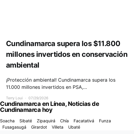
Medio ambiente
Cundinamarca supera los $11.800
millones invertidos en conservación
ambiental
¡Protección ambiental! Cundinamarca supera los
11.000 millones invertidos en PSA,…
Terry Loui
07/29/2026
Cundinamarca en Línea, Noticias de
Cundinamarca hoy
Soacha
Sibaté
Zipaquirá
Chía
Facatativá
Funza
Fusagasugá
Girardot
Villeta
Ubaté
Designed & Developed by
Code Supply Co.