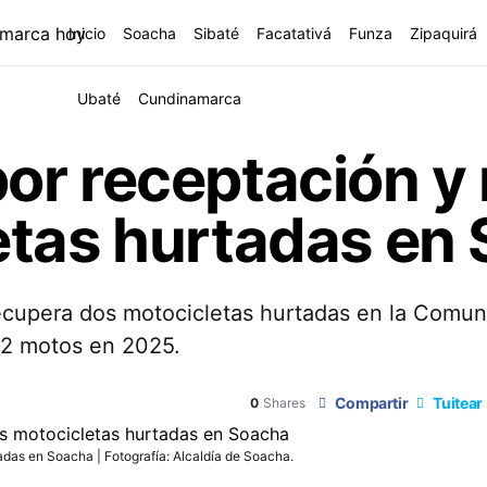
Inicio
Soacha
Sibaté
Facatativá
Funza
Zipaquirá
Ubaté
Cundinamarca
or receptación y
etas hurtadas en
recupera dos motocicletas hurtadas en la Comu
12 motos en 2025.
Compartir
Tuitear
0
Shares
das en Soacha | Fotografía: Alcaldía de Soacha.