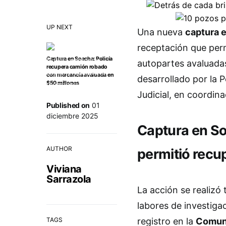
UP NEXT
Una nueva
captura 
receptación que perm
Captura en Soacha: Policía
autopartes avaluadas
recupera camión robado
con mercancía avaluada en
desarrollado por la P
$50 millones
Judicial, en coordina
Published on
01
diciembre 2025
Captura en So
AUTHOR
permitió recu
Viviana
Sarrazola
La acción se realizó
labores de investigac
TAGS
registro en la
Comun