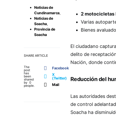
Noticias de
Cundinamarca
,
2 motocicletas
Noticias de
Varias autopart
Soacha
,
Provincia de
Bienes avaluad
Soacha
El ciudadano captur
delito de receptación
SHARE ARTICLE
Nación, donde contin
The
Facebook
post
has
X
been
(Twitter)
Reducción del hu
shared
by
0
Mail
people.
Las autoridades dest
de control adelantad
Soacha ha disminui