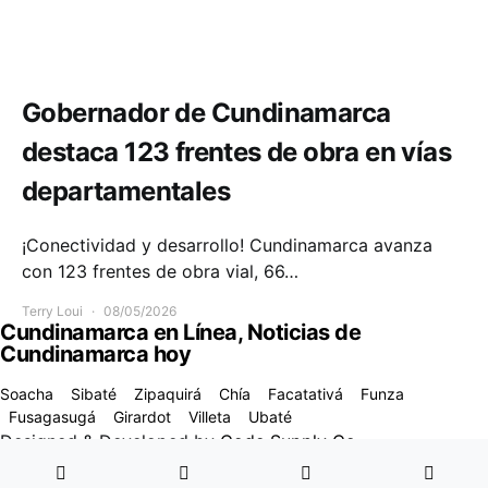
Infraestructura
Movilidad
Gobernador de Cundinamarca
destaca 123 frentes de obra en vías
departamentales
¡Conectividad y desarrollo! Cundinamarca avanza
con 123 frentes de obra vial, 66…
Terry Loui
08/05/2026
Cundinamarca en Línea, Noticias de
Cundinamarca hoy
Soacha
Sibaté
Zipaquirá
Chía
Facatativá
Funza
Fusagasugá
Girardot
Villeta
Ubaté
Designed & Developed by
Code Supply Co.