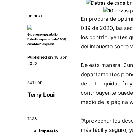
UP NEXT
En procura de optimi
039 de 2020, las sec
Grupo empresarial La
los contribuyentes qu
Estrella exporta fruta 100%
cundinamarquesa
del impuesto sobre 
Published on
18 abril
2022
De esta manera, Cun
departamentos pione
AUTHOR
de auto liquidación y
contribuyente puede 
Terry Loui
medio de la página
TAGS
“Aprovechar los desc
más fácil y seguro, y
Impuesto