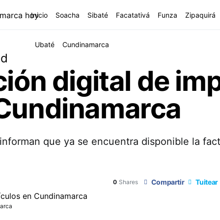
Inicio
Soacha
Sibaté
Facatativá
Funza
Zipaquirá
Ubaté
Cundinamarca
ad
ción digital de im
 Cundinamarca
informan que ya se encuentra disponible la fact
Compartir
Tuitear
0
Shares
marca