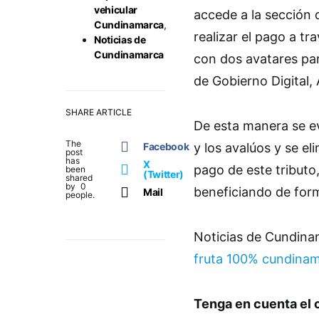
vehicular
accede a la sección 
Cundinamarca
,
realizar el pago a t
Noticias de
Cundinamarca
con dos avatares para
de Gobierno Digital,
SHARE ARTICLE
De esta manera se ev
The
Facebook
y los avalúos y se el
post
has
X
pago de este tribut
been
(Twitter)
shared
by
0
beneficiando de form
Mail
people.
Noticias de Cundin
fruta 100% cundina
Tenga en cuenta el 