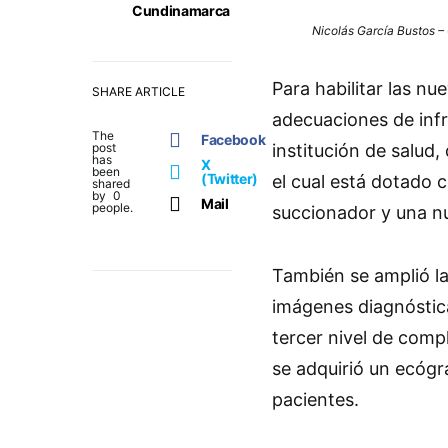
Cundinamarca
Nicolás García Bustos 
Para habilitar las n
SHARE ARTICLE
adecuaciones de infr
The
Facebook
post
institución de salud,
has
X
been
(Twitter)
el cual está dotado 
shared
by
0
Mail
people.
succionador y una n
También se amplió la 
imágenes diagnóstic
tercer nivel de compl
se adquirió un ecógra
pacientes.