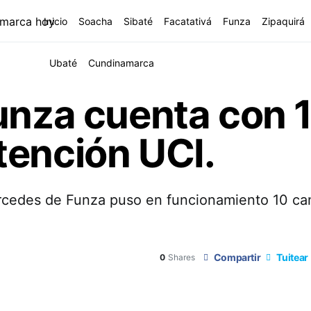
Inicio
Soacha
Sibaté
Facatativá
Funza
Zipaquirá
Ubaté
Cundinamarca
Funza cuenta con 
tención UCI.
ercedes de Funza puso en funcionamiento 10 c
Compartir
Tuitear
0
Shares