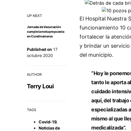
UP NEXT
El Hospital Nuestra
funcionamiento 10 c
Jornada de Vacunación
cumple la meta propuesta
fortalecer la atenci
en Cundinamarca
y brindar un servicio
Published on
17
del municipio.
octubre 2020
“Hoy le ponemos 
AUTHOR
tanto le aporta 
Terry Loui
cuidado intensiv
aquí, del trabaj
especializadas a
TAGS
mismo al que ll
Covid-19
,
medicalizada”.
Noticias de