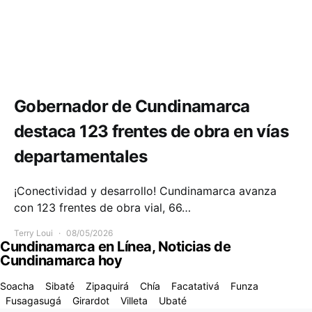
Infraestructura
Movilidad
Gobernador de Cundinamarca
destaca 123 frentes de obra en vías
departamentales
¡Conectividad y desarrollo! Cundinamarca avanza
con 123 frentes de obra vial, 66…
Terry Loui
08/05/2026
Cundinamarca en Línea, Noticias de
Cundinamarca hoy
Soacha
Sibaté
Zipaquirá
Chía
Facatativá
Funza
Fusagasugá
Girardot
Villeta
Ubaté