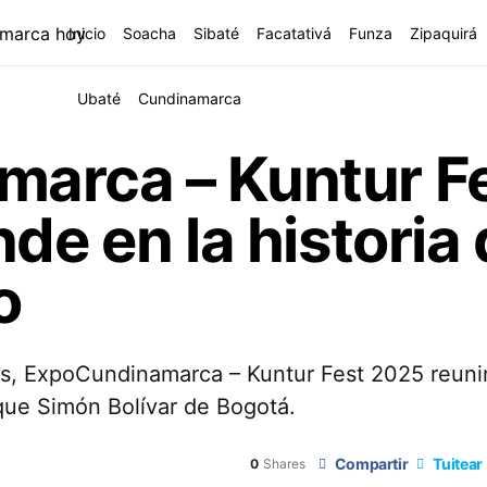
Inicio
Soacha
Sibaté
Facatativá
Funza
Zipaquirá
Ubaté
Cundinamarca
arca – Kuntur Fe
de en la historia 
o
os, ExpoCundinamarca – Kuntur Fest 2025 reunir
que Simón Bolívar de Bogotá.
Compartir
Tuitear
0
Shares