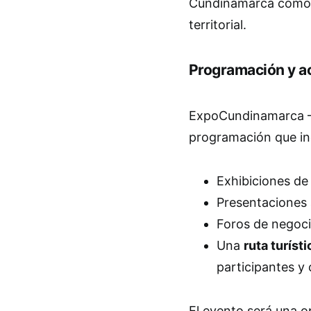
Cundinamarca como 
territorial.
Programación y a
ExpoCundinamarca – 
programación que in
Exhibiciones de
Presentaciones a
Foros de negoci
Una
ruta turíst
participantes y 
El evento será una o