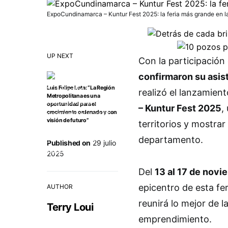
ExpoCundinamarca – Kuntur Fest 2025: la feria más grande en l
UP NEXT
Con la participación
confirmaron su asis
Luis Felipe Lota: “La Región
realizó el lanzamient
Metropolitana es una
oportunidad para el
– Kuntur Fest 2025
,
crecimiento ordenado y con
visión de futuro”
territorios y mostrar
departamento.
Published on
29 julio
2025
Del
13 al 17 de novi
epicentro de esta fe
AUTHOR
reunirá lo mejor de l
Terry Loui
emprendimiento.