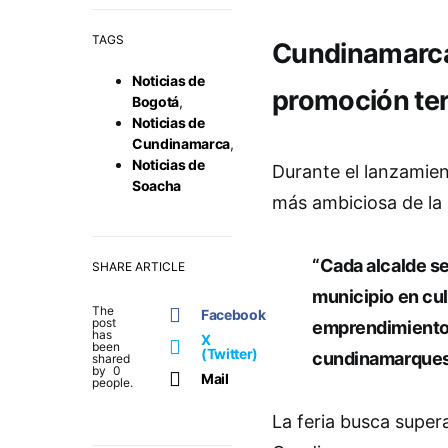
TAGS
Cundinamarca,
Noticias de
promoción terr
Bogotá
,
Noticias de
Cundinamarca
,
Noticias de
Durante el lanzamien
Soacha
más ambiciosa de la 
“Cada alcalde se
SHARE ARTICLE
municipio en cul
The
Facebook
post
emprendimiento
has
X
been
(Twitter)
cundinamarque
shared
by
0
Mail
people.
La feria busca supera