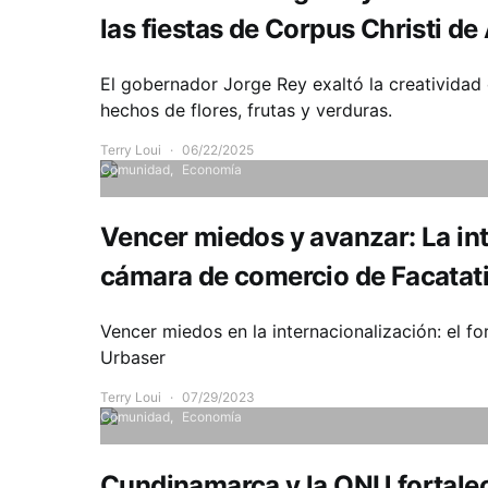
las fiestas de Corpus Christi d
El gobernador Jorge Rey exaltó la creatividad
hechos de flores, frutas y verduras.
Terry Loui
06/22/2025
Comunidad
Economía
Vencer miedos y avanzar: La int
cámara de comercio de Facatat
Vencer miedos en la internacionalización: el 
Urbaser
Terry Loui
07/29/2023
Comunidad
Economía
Cundinamarca y la ONU fortalec